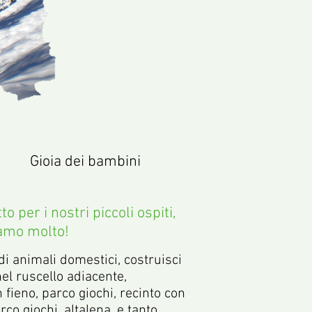
Gioia dei bambini
o per i nostri piccoli ospiti,
iamo molto!
di animali domestici, costruisci
el ruscello adiacente,
 fieno, parco giochi, recinto con
rco giochi, altalena, e tanto