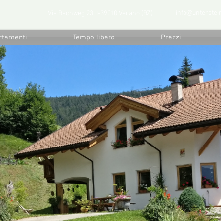
info@unterstei
Via Bachweg 23, I-39010 Verano (BZ)
rtamenti
Tempo libero
Prezzi