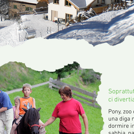
Soprattutt
ci divert
Pony, zoo 
una diga n
dormire in
sabbia, pa