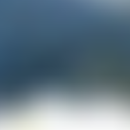
Tempo Libero
Verano e dintorni
Piaceri estivi