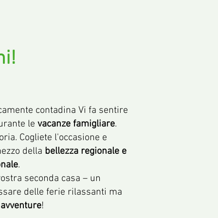
ni!
picamente contadina Vi fa sentire
durante le
vacanze famigliare
.
toria. Cogliete l'occasione e
mezzo della
bellezza regionale e
onale
.
 vostra seconda casa – un
sare delle ferie rilassanti ma
 avventure
!