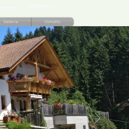
+39 0473278175
nhof.com
Galleria
Contatto