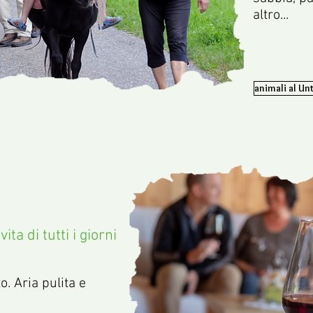
altro...
animali al Un
ita di tutti i giorni
o. Aria pulita e