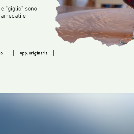
 e “giglio” sono
 arredati e
so
App. originaria